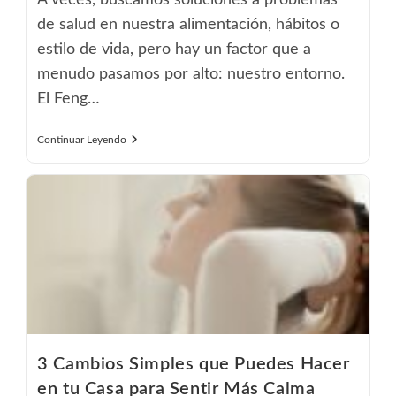
A veces, buscamos soluciones a problemas
de salud en nuestra alimentación, hábitos o
estilo de vida, pero hay un factor que a
menudo pasamos por alto: nuestro entorno.
El Feng…
¿Problemas
Continuar Leyendo
De
Salud?
El
Feng
Shui
Podría
Estar
Afectando
Tu
Entorno
3 Cambios Simples que Puedes Hacer
en tu Casa para Sentir Más Calma