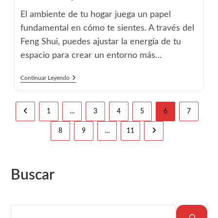
El ambiente de tu hogar juega un papel
fundamental en cómo te sientes. A través del
Feng Shui, puedes ajustar la energía de tu
espacio para crear un entorno más…
3
Continuar Leyendo
Cambios
Simples
Que
Puedes
1
…
3
4
5
6
7
Ir a la página anterior
Hacer
En
8
9
…
11
Ir a la página siguient
Tu
Casa
Para
Sentir
Más
Buscar
Calma
Buscar