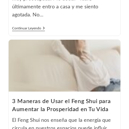
últimamente entro a casa y me siento
agotada. No…
¿Tu
Continuar Leyendo
Hogar
Te
Estresa?
Cómo
Saber
Si
La
Energía
De
Tu
Casa
Está
Bloqueada
(y
Cómo
3 Maneras de Usar el Feng Shui para
Solucionarlo)
Aumentar la Prosperidad en Tu Vida
El Feng Shui nos enseña que la energía que
circula en nuestros espacios puede influir