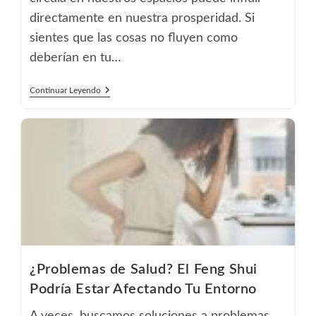
directamente en nuestra prosperidad. Si
sientes que las cosas no fluyen como
deberían en tu…
3
Continuar Leyendo
Maneras
De
Usar
El
Feng
Shui
Para
Aumentar
La
Prosperidad
En
Tu
Vida
¿Problemas de Salud? El Feng Shui
Podría Estar Afectando Tu Entorno