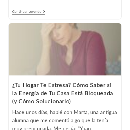
¿Buscas
Continuar Leyendo
Atraer
Una
Pareja?
El
Feng
Shui
Puede
Ayudarte
A
Encontrar
El
Amor
¿Tu Hogar Te Estresa? Cómo Saber si
la Energía de Tu Casa Está Bloqueada
(y Cómo Solucionarlo)
Hace unos días, hablé con Marta, una antigua
alumna que me comentó algo que la tenía
muy preocupada. Me decía: "Yuan,