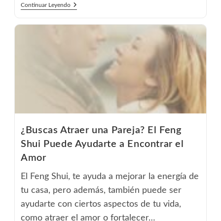
Cómo
Continuar Leyendo
Mejorar
La
Energía
De
La
Entrada
De
Tu
Casa
Para
Atraer
Más
Oportunidades
¿Buscas Atraer una Pareja? El Feng
Shui Puede Ayudarte a Encontrar el
Amor
El Feng Shui, te ayuda a mejorar la energía de
tu casa, pero además, también puede ser
ayudarte con ciertos aspectos de tu vida,
como atraer el amor o fortalecer…