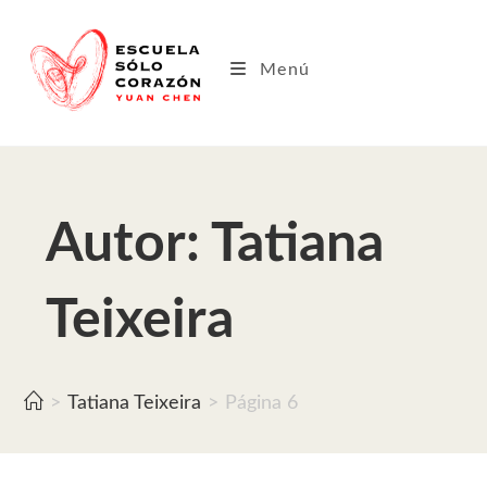
Saltar
al
contenido
Menú
Autor:
Tatiana
Teixeira
>
Tatiana Teixeira
>
Página 6