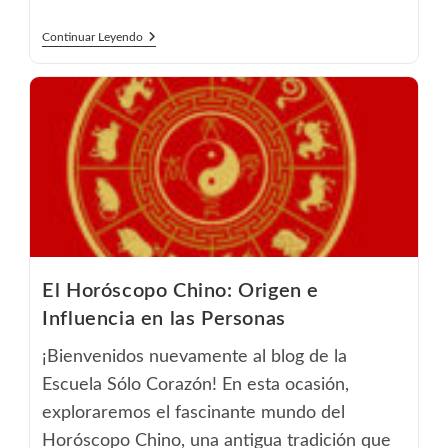
El
Continuar Leyendo
Poder
Del
Orden
En
El
Feng
Shui:
Despeja
Tu
Camino
Hacia
La
Armonía
El Horóscopo Chino: Origen e
Influencia en las Personas
¡Bienvenidos nuevamente al blog de la
Escuela Sólo Corazón! En esta ocasión,
exploraremos el fascinante mundo del
Horóscopo Chino, una antigua tradición que