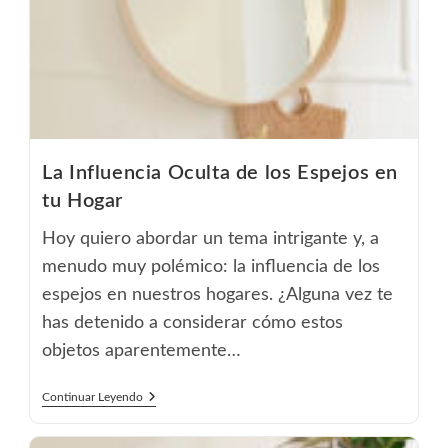
Estar
Haciéndote
Enfermar.
Mira
Lo
Que
Te
Dice
El
FENG
La Influencia Oculta de los Espejos en
SHUI
tu Hogar
Hoy quiero abordar un tema intrigante y, a
menudo muy polémico: la influencia de los
espejos en nuestros hogares. ¿Alguna vez te
has detenido a considerar cómo estos
objetos aparentemente…
La
Continuar Leyendo
Influencia
Oculta
De