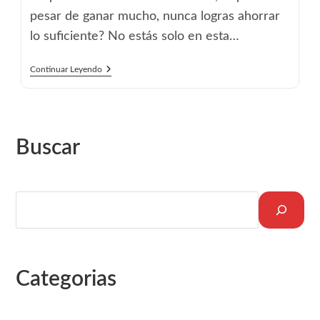
pesar de ganar mucho, nunca logras ahorrar
lo suficiente? No estás solo en esta…
Cómo
Continuar Leyendo
La
Ubicación
Del
Baño
Puede
Afectar
Buscar
Tu
Economía
Según
El
Feng
Buscar
Shui
Categorias