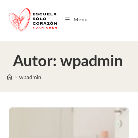
Saltar
al
contenido
Menú
Autor:
wpadmin
>
wpadmin