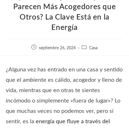
Parecen Más Acogedores que
Otros? La Clave Está en la
Energía
Publicación
Categoría
septiembre 26, 2024
Casa
de
de
la
la
entrada:
entrada:
¿Alguna vez has entrado en una casa y sentido
que el ambiente es cálido, acogedor y lleno de
vida, mientras que en otras te sientes
incómodo o simplemente «fuera de lugar»? Lo
que muchas veces no podemos ver, pero sí
sentir, es la
energía que fluye a través del